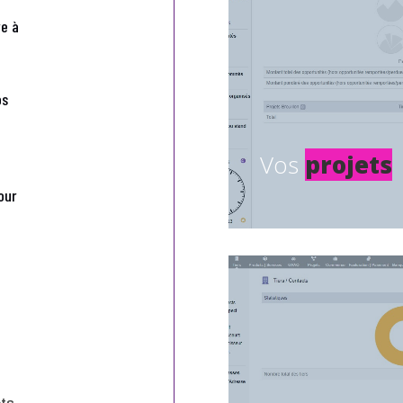
re à
os
Vos
projets
our