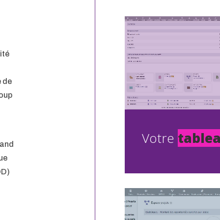
ité
e de
roup
Votre
tablea
rand
ue
OD)