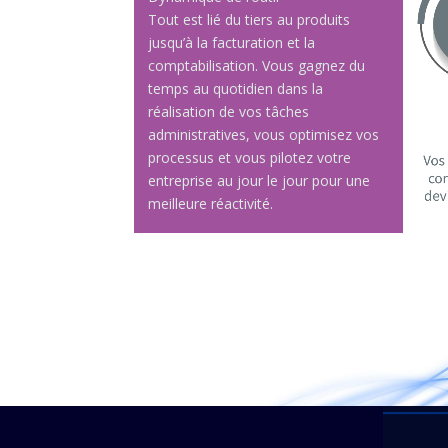
Tout est lié du tiers au produits
jusqu’à la facturation et la
comptabilisation. Vous gagnez du
temps au quotidien dans la
réalisation de vos tâches
administratives, vous optimisez vos
processus et vous pilotez votre
entreprise au jour le jour pour une
meilleure réactivité.