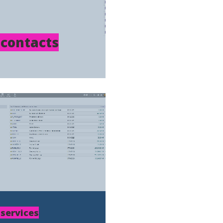
 contacts
 services